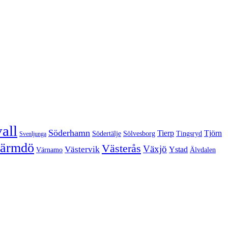
all
Söderhamn
Tierp
Tjörn
Södertälje
Sölvesborg
Tingsryd
Svenljunga
ärmdö
Västerås
Växjö
Västervik
Ystad
Värnamo
Älvdalen