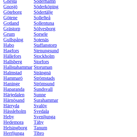
Gnesta
Söderhamn
Gnosjö
Söderköping
Göteborg
Södertälje
Götene
Sollefteå
Gotland
Sollentuna
Grästorp
Sölvesborg
Grum
Sorsele
Gullspång
Sotenäs
Habo
Staffanstorp
Hagfors
Stenungsund
Hällefors
Stockholm
Hallsberg
Storfors
Hallstahammar
Storuman
Halmstad
Strängnä
Hammarö
Strömstads
Haninge
Strömsund
Haparanda
Sundsvall
Härjedalen
Sunne
Härnösand
Surahammar
Härryda
Svalöv
Hässleholm
Svedala
Heby
Svenljunga
Hedemora
Täby
Helsingborg
Tanum
Herrljunga
Tibro