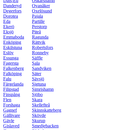
Dals-Ed
Oskarshamn
Danderyd
Ovanåker
Degerfors
Oxelösund
Dorotea
Pajala
Eda
Partille
Ekerö
Perstorp
Eksjö
Piteå
Emmaboda
Ragunda
Enköping
Rättvik
Eskilstuna
Robertsfors
Eslöv
Ronneby
Essunga
Säffle
Fagersta
Sala
Falkenberg
Sandviken
Falköping
Säter
Falu
Sävsjö
Färgelanda
Sigtuna
Filipstad
Simrishamn
Finspång
Sjöbo
Flen
Skara
Forshaga
Skellefteå
Gagnef
Skinnskatteberg
Gällivare
Skövde
Gävle
Skurup
Gislaved
Smedjebacken