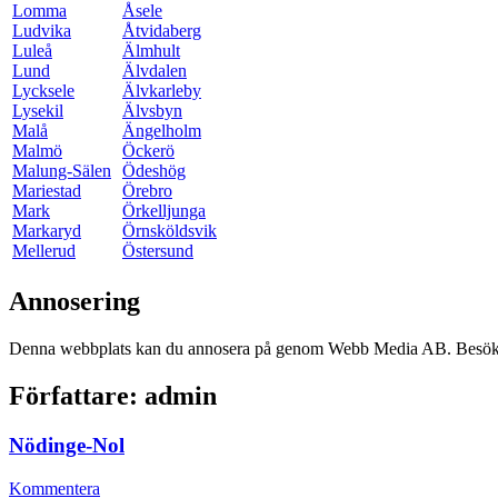
Lomma
Åsele
Ludvika
Åtvidaberg
Luleå
Älmhult
Lund
Älvdalen
Lycksele
Älvkarleby
Lysekil
Älvsbyn
Malå
Ängelholm
Malmö
Öckerö
Malung-Sälen
Ödeshög
Mariestad
Örebro
Mark
Örkelljunga
Markaryd
Örnsköldsvik
Mellerud
Östersund
Annosering
Denna webbplats kan du annosera på genom Webb Media AB. Besök o
Författare:
admin
Nödinge-Nol
Kommentera