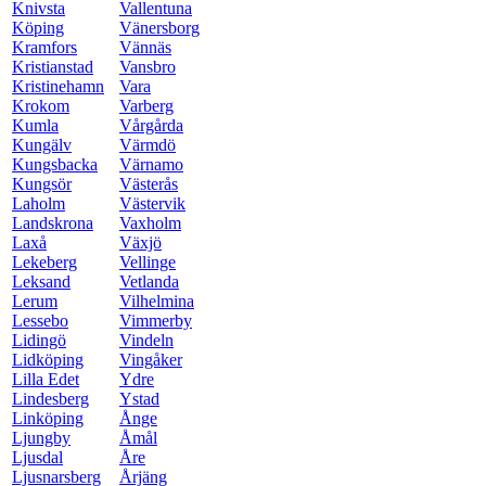
Knivsta
Vallentuna
Köping
Vänersborg
Kramfors
Vännäs
Kristianstad
Vansbro
Kristinehamn
Vara
Krokom
Varberg
Kumla
Vårgårda
Kungälv
Värmdö
Kungsbacka
Värnamo
Kungsör
Västerås
Laholm
Västervik
Landskrona
Vaxholm
Laxå
Växjö
Lekeberg
Vellinge
Leksand
Vetlanda
Lerum
Vilhelmina
Lessebo
Vimmerby
Lidingö
Vindeln
Lidköping
Vingåker
Lilla Edet
Ydre
Lindesberg
Ystad
Linköping
Ånge
Ljungby
Åmål
Ljusdal
Åre
Ljusnarsberg
Årjäng