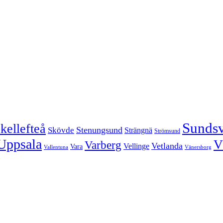
Sundsv
kellefteå
Stenungsund
Skövde
Strängnä
Strömsund
Uppsala
V
Varberg
Vetlanda
Vellinge
Vara
Vallentuna
Vänersborg