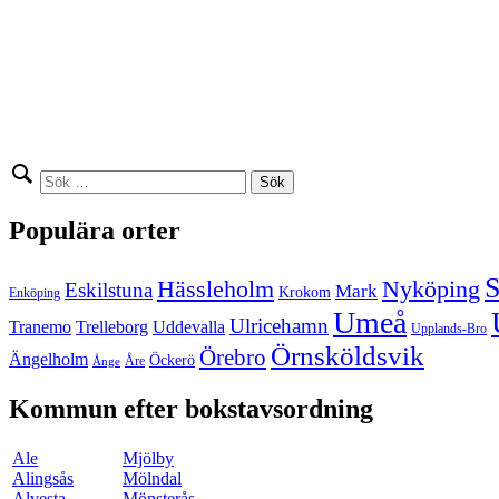
Sök
efter:
Populära orter
S
Hässleholm
Nyköping
Eskilstuna
Mark
Krokom
Enköping
Umeå
Ulricehamn
Tranemo
Trelleborg
Uddevalla
Upplands-Bro
Örnsköldsvik
Örebro
Ängelholm
Öckerö
Åre
Ånge
Kommun efter bokstavsordning
Ale
Mjölby
Alingsås
Mölndal
Alvesta
Mönsterås