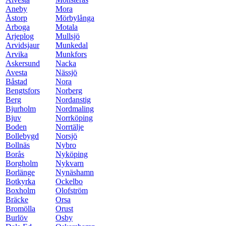
Aneby
Mora
Åstorp
Mörbylånga
Arboga
Motala
Arjeplog
Mullsjö
Arvidsjaur
Munkedal
Arvika
Munkfors
Askersund
Nacka
Avesta
Nässjö
Båstad
Nora
Bengtsfors
Norberg
Berg
Nordanstig
Bjurholm
Nordmaling
Bjuv
Norrköping
Boden
Norrtälje
Bollebygd
Norsjö
Bollnäs
Nybro
Borås
Nyköping
Borgholm
Nykvarn
Borlänge
Nynäshamn
Botkyrka
Ockelbo
Boxholm
Olofström
Bräcke
Orsa
Bromölla
Orust
Burlöv
Osby