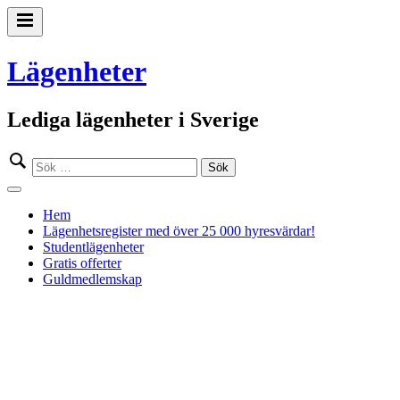
Gå
till
Primär
innehåll
meny
Lägenheter
Lediga lägenheter i Sverige
Sök
efter:
Stäng
meny
Hem
Lägenhetsregister med över 25 000 hyresvärdar!
Studentlägenheter
Gratis offerter
Guldmedlemskap