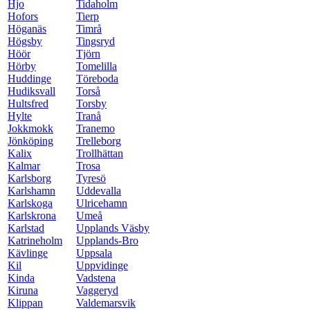
Hjo
Tidaholm
Hofors
Tierp
Höganäs
Timrå
Högsby
Tingsryd
Höör
Tjörn
Hörby
Tomelilla
Huddinge
Töreboda
Hudiksvall
Torså
Hultsfred
Torsby
Hylte
Tranå
Jokkmokk
Tranemo
Jönköping
Trelleborg
Kalix
Trollhättan
Kalmar
Trosa
Karlsborg
Tyresö
Karlshamn
Uddevalla
Karlskoga
Ulricehamn
Karlskrona
Umeå
Karlstad
Upplands Väsby
Katrineholm
Upplands-Bro
Kävlinge
Uppsala
Kil
Uppvidinge
Kinda
Vadstena
Kiruna
Vaggeryd
Klippan
Valdemarsvik