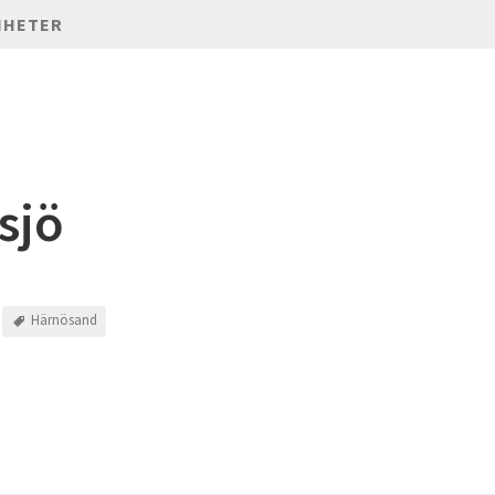
NHETER
sjö
Härnösand