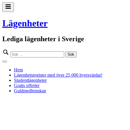
Gå
till
Primär
innehåll
meny
Lägenheter
Lediga lägenheter i Sverige
Sök
efter:
Stäng
meny
Hem
Lägenhetsregister med över 25 000 hyresvärdar!
Studentlägenheter
Gratis offerter
Guldmedlemskap