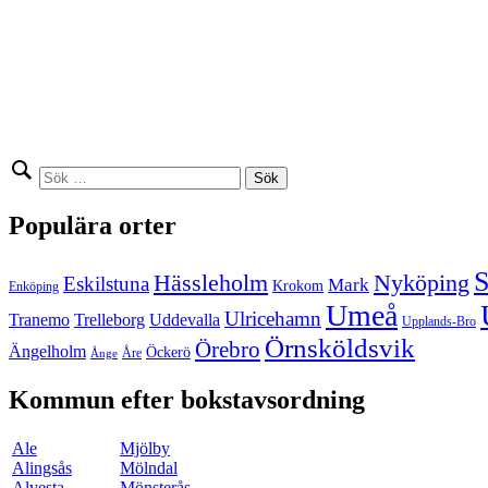
Sök
efter:
Populära orter
S
Hässleholm
Nyköping
Eskilstuna
Mark
Krokom
Enköping
Umeå
Ulricehamn
Tranemo
Trelleborg
Uddevalla
Upplands-Bro
Örnsköldsvik
Örebro
Ängelholm
Öckerö
Åre
Ånge
Kommun efter bokstavsordning
Ale
Mjölby
Alingsås
Mölndal
Alvesta
Mönsterås