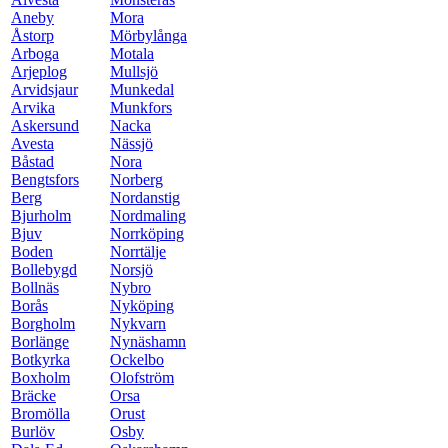
Aneby
Mora
Åstorp
Mörbylånga
Arboga
Motala
Arjeplog
Mullsjö
Arvidsjaur
Munkedal
Arvika
Munkfors
Askersund
Nacka
Avesta
Nässjö
Båstad
Nora
Bengtsfors
Norberg
Berg
Nordanstig
Bjurholm
Nordmaling
Bjuv
Norrköping
Boden
Norrtälje
Bollebygd
Norsjö
Bollnäs
Nybro
Borås
Nyköping
Borgholm
Nykvarn
Borlänge
Nynäshamn
Botkyrka
Ockelbo
Boxholm
Olofström
Bräcke
Orsa
Bromölla
Orust
Burlöv
Osby