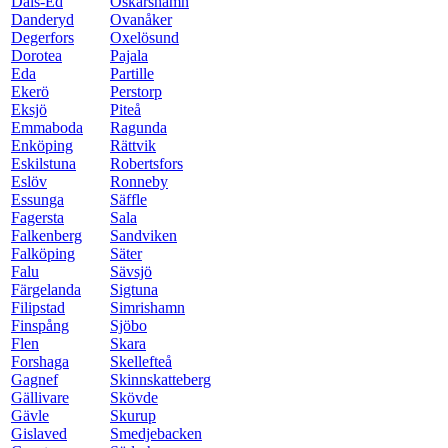
Dals-Ed
Oskarshamn
Danderyd
Ovanåker
Degerfors
Oxelösund
Dorotea
Pajala
Eda
Partille
Ekerö
Perstorp
Eksjö
Piteå
Emmaboda
Ragunda
Enköping
Rättvik
Eskilstuna
Robertsfors
Eslöv
Ronneby
Essunga
Säffle
Fagersta
Sala
Falkenberg
Sandviken
Falköping
Säter
Falu
Sävsjö
Färgelanda
Sigtuna
Filipstad
Simrishamn
Finspång
Sjöbo
Flen
Skara
Forshaga
Skellefteå
Gagnef
Skinnskatteberg
Gällivare
Skövde
Gävle
Skurup
Gislaved
Smedjebacken