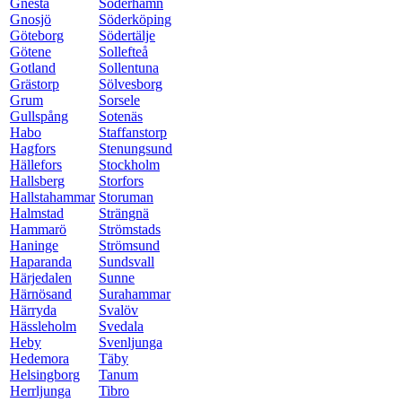
Gnesta
Söderhamn
Gnosjö
Söderköping
Göteborg
Södertälje
Götene
Sollefteå
Gotland
Sollentuna
Grästorp
Sölvesborg
Grum
Sorsele
Gullspång
Sotenäs
Habo
Staffanstorp
Hagfors
Stenungsund
Hällefors
Stockholm
Hallsberg
Storfors
Hallstahammar
Storuman
Halmstad
Strängnä
Hammarö
Strömstads
Haninge
Strömsund
Haparanda
Sundsvall
Härjedalen
Sunne
Härnösand
Surahammar
Härryda
Svalöv
Hässleholm
Svedala
Heby
Svenljunga
Hedemora
Täby
Helsingborg
Tanum
Herrljunga
Tibro