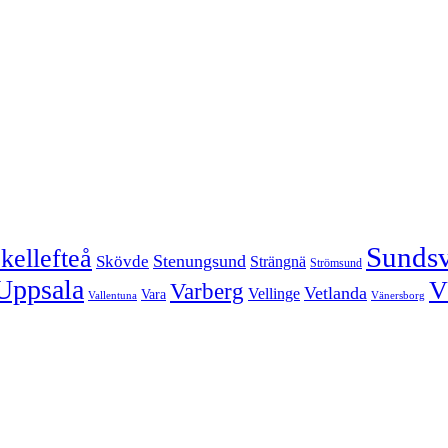
Sundsv
kellefteå
Stenungsund
Skövde
Strängnä
Strömsund
Uppsala
V
Varberg
Vetlanda
Vellinge
Vara
Vallentuna
Vänersborg