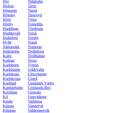
Hjo
Tidaholm
Hofors
Tierp
Höganäs
Timrå
Högsby
Tingsryd
Höör
Tjörn
Hörby
Tomelilla
Huddinge
Töreboda
Hudiksvall
Torså
Hultsfred
Torsby
Hylte
Tranå
Jokkmokk
Tranemo
Jönköping
Trelleborg
Kalix
Trollhättan
Kalmar
Trosa
Karlsborg
Tyresö
Karlshamn
Uddevalla
Karlskoga
Ulricehamn
Karlskrona
Umeå
Karlstad
Upplands Väsby
Katrineholm
Upplands-Bro
Kävlinge
Uppsala
Kil
Uppvidinge
Kinda
Vadstena
Kiruna
Vaggeryd
Klippan
Valdemarsvik