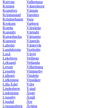
Knivsta
Vallentuna
Köping
Vänersborg
Kramfors
Vännäs
Kristianstad
Vansbro
Kristinehamn
Vara
Krokom
Varberg
Kumla
Vårgårda
Kungälv
Värmdö
Kungsbacka
Värnamo
Kungsör
Västerås
Laholm
Västervik
Landskrona
Vaxholm
Laxå
Växjö
Lekeberg
Vellinge
Leksand
Vetlanda
Lerum
Vilhelmina
Lessebo
Vimmerby
Lidingö
Vindeln
Lidköping
Vingåker
Lilla Edet
Ydre
Lindesberg
Ystad
Linköping
Ånge
Ljungby
Åmål
Ljusdal
Åre
Ljusnarsberg
Årjäng