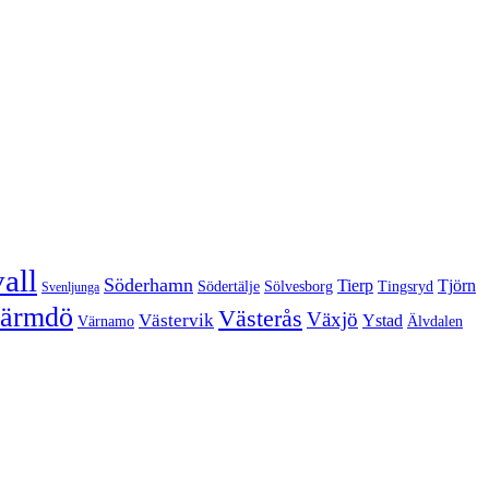
all
Söderhamn
Tierp
Tjörn
Södertälje
Sölvesborg
Tingsryd
Svenljunga
ärmdö
Västerås
Växjö
Västervik
Ystad
Värnamo
Älvdalen