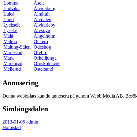
Lomma
Åsele
Ludvika
Åtvidaberg
Luleå
Älmhult
Lund
Älvdalen
Lycksele
Älvkarleby
Lysekil
Älvsbyn
Malå
Ängelholm
Malmö
Öckerö
Malung-Sälen
Ödeshög
Mariestad
Örebro
Mark
Örkelljunga
Markaryd
Örnsköldsvik
Mellerud
Östersund
Annosering
Denna webbplats kan du annosera på genom Webb Media AB. Besök o
Simlångsdalen
2013-01-05
admin
Halmstad