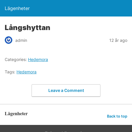
Lägenheter
Långshyttan
admin
12 år ago
Categories:
Hedemora
Tags:
Hedemora
Leave a Comment
Lägenheter
Back to top