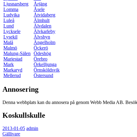
Ljusnarsberg
Årjäng
Lomma
Åsele
Ludvika
Åtvidaberg
Luleå
Älmhult
Lund
Älvdalen
Lycksele
Älvkarleby
Lysekil
Älvsbyn
Malå
Ängelholm
Malmö
Öckerö
Malung-Sälen
Ödeshög
Mariestad
Örebro
Mark
Örkelljunga
Markaryd
Örnsköldsvik
Mellerud
Östersund
Annosering
Denna webbplats kan du annosera på genom Webb Media AB. Besök o
Koskullskulle
2013-01-05
admin
Gällivare