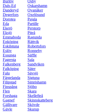
Burlöv
Osby
Dals-Ed
Oskarshamn
Danderyd
Ovanåker
Degerfors
Oxelösund
Dorotea
Pajala
Eda
Partille
Ekerö
Perstorp
Eksjö
Piteå
Emmaboda
Ragunda
Enköping
Rättvik
Eskilstuna
Robertsfors
Eslöv
Ronneby
Essunga
Säffle
Fagersta
Sala
Falkenberg
Sandviken
Falköping
Säter
Falu
Sävsjö
Färgelanda
Sigtuna
Filipstad
Simrishamn
Finspång
Sjöbo
Flen
Skara
Forshaga
Skellefteå
Gagnef
Skinnskatteberg
Gällivare
Skövde
Gävle
Skurup