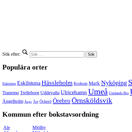
Sök efter:
Populära orter
S
Hässleholm
Nyköping
Eskilstuna
Mark
Krokom
Enköping
Umeå
Ulricehamn
Tranemo
Trelleborg
Uddevalla
Upplands-Bro
Örnsköldsvik
Örebro
Ängelholm
Öckerö
Åre
Ånge
Kommun efter bokstavsordning
Ale
Mjölby