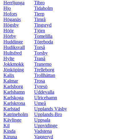
Herrljunga
Tibro
Hjo
Tidaholm
Hofors
Tierp
Höganäs
Timrå
Högsby
Tingsryd
Höör
Tjörn
Hörby
Tomelilla
Huddinge
Töreboda
Hudiksvall
Torså
Hultsfred
Torsby
Hylte
Tranå
Jokkmokk
Tranemo
Jönköping
Trelleborg
Kalix
Trollhättan
Kalmar
Trosa
Karlsborg
Tyresö
Karlshamn
Uddevalla
Karlskoga
Ulricehamn
Karlskrona
Umeå
Karlstad
Upplands Väsby
Katrineholm
Upplands-Bro
Kävlinge
Uppsala
Kil
Uppvidinge
Kinda
Vadstena
Kiruna
Vaggeryd