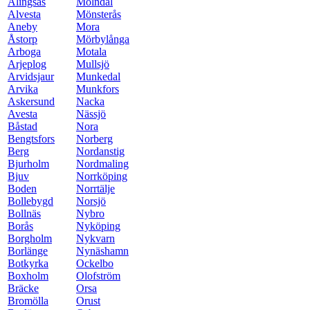
Alingsås
Mölndal
Alvesta
Mönsterås
Aneby
Mora
Åstorp
Mörbylånga
Arboga
Motala
Arjeplog
Mullsjö
Arvidsjaur
Munkedal
Arvika
Munkfors
Askersund
Nacka
Avesta
Nässjö
Båstad
Nora
Bengtsfors
Norberg
Berg
Nordanstig
Bjurholm
Nordmaling
Bjuv
Norrköping
Boden
Norrtälje
Bollebygd
Norsjö
Bollnäs
Nybro
Borås
Nyköping
Borgholm
Nykvarn
Borlänge
Nynäshamn
Botkyrka
Ockelbo
Boxholm
Olofström
Bräcke
Orsa
Bromölla
Orust