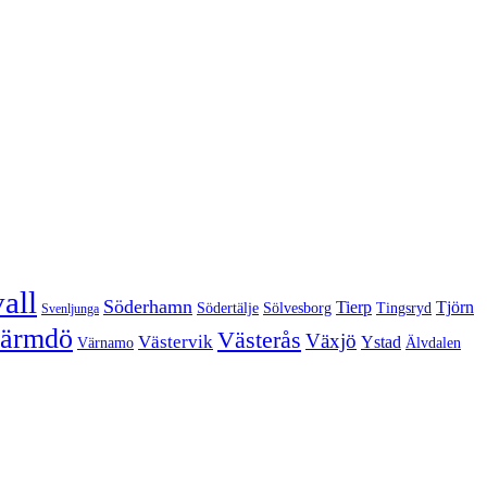
all
Söderhamn
Tierp
Tjörn
Södertälje
Sölvesborg
Tingsryd
Svenljunga
ärmdö
Västerås
Växjö
Västervik
Ystad
Värnamo
Älvdalen