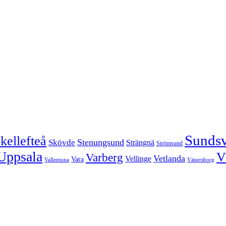
Sundsv
kellefteå
Stenungsund
Skövde
Strängnä
Strömsund
Uppsala
V
Varberg
Vetlanda
Vellinge
Vara
Vallentuna
Vänersborg