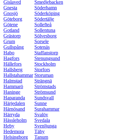
Gislaved
Smedjebacken
Gnesta
Söderhamn
Gnosjö
Söderköping
Göteborg
Södertälje
Götene
Sollefteå
Gotland
Sollentuna
Grästorp
Sölvesborg
Grum
Sorsele
Gullspång
Sotenäs
Habo
Staffanstorp
Hagfors
Stenungsund
Hällefors
Stockholm
Hallsberg
Storfors
Hallstahammar
Storuman
Halmstad
Strängnä
Hammarö
Strömstads
Haninge
Strömsund
Haparanda
Sundsvall
Härjedalen
Sunne
Härnösand
Surahammar
Härryda
Svalöv
Hässleholm
Svedala
Heby
Svenljunga
Hedemora
Täby
Helsingborg
Tanum