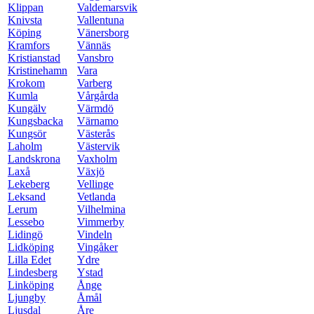
Klippan
Valdemarsvik
Knivsta
Vallentuna
Köping
Vänersborg
Kramfors
Vännäs
Kristianstad
Vansbro
Kristinehamn
Vara
Krokom
Varberg
Kumla
Vårgårda
Kungälv
Värmdö
Kungsbacka
Värnamo
Kungsör
Västerås
Laholm
Västervik
Landskrona
Vaxholm
Laxå
Växjö
Lekeberg
Vellinge
Leksand
Vetlanda
Lerum
Vilhelmina
Lessebo
Vimmerby
Lidingö
Vindeln
Lidköping
Vingåker
Lilla Edet
Ydre
Lindesberg
Ystad
Linköping
Ånge
Ljungby
Åmål
Ljusdal
Åre