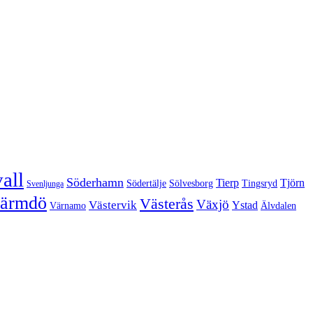
all
Söderhamn
Tierp
Tjörn
Södertälje
Sölvesborg
Tingsryd
Svenljunga
ärmdö
Västerås
Växjö
Västervik
Ystad
Värnamo
Älvdalen