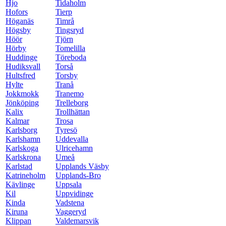
Hjo
Tidaholm
Hofors
Tierp
Höganäs
Timrå
Högsby
Tingsryd
Höör
Tjörn
Hörby
Tomelilla
Huddinge
Töreboda
Hudiksvall
Torså
Hultsfred
Torsby
Hylte
Tranå
Jokkmokk
Tranemo
Jönköping
Trelleborg
Kalix
Trollhättan
Kalmar
Trosa
Karlsborg
Tyresö
Karlshamn
Uddevalla
Karlskoga
Ulricehamn
Karlskrona
Umeå
Karlstad
Upplands Väsby
Katrineholm
Upplands-Bro
Kävlinge
Uppsala
Kil
Uppvidinge
Kinda
Vadstena
Kiruna
Vaggeryd
Klippan
Valdemarsvik