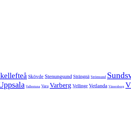
Sundsv
kellefteå
Stenungsund
Skövde
Strängnä
Strömsund
Uppsala
V
Varberg
Vetlanda
Vellinge
Vara
Vallentuna
Vänersborg