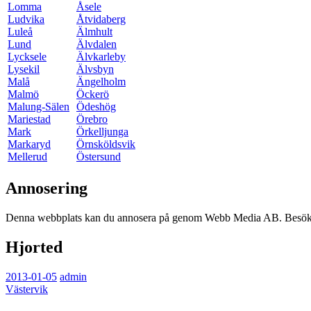
Lomma
Åsele
Ludvika
Åtvidaberg
Luleå
Älmhult
Lund
Älvdalen
Lycksele
Älvkarleby
Lysekil
Älvsbyn
Malå
Ängelholm
Malmö
Öckerö
Malung-Sälen
Ödeshög
Mariestad
Örebro
Mark
Örkelljunga
Markaryd
Örnsköldsvik
Mellerud
Östersund
Annosering
Denna webbplats kan du annosera på genom Webb Media AB. Besök o
Hjorted
2013-01-05
admin
Västervik