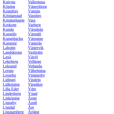
Knivsta
Vallentuna
Köping
Vänersborg
Kramfors
Vännäs
Kristianstad
Vansbro
Kristinehamn
Vara
Krokom
Varberg
Kumla
Vårgårda
Kungälv
Värmdö
Kungsbacka
Värnamo
Kungsör
Västerås
Laholm
Västervik
Landskrona
Vaxholm
Laxå
Växjö
Lekeberg
Vellinge
Leksand
Vetlanda
Lerum
Vilhelmina
Lessebo
Vimmerby
Lidingö
Vindeln
Lidköping
Vingåker
Lilla Edet
Ydre
Lindesberg
Ystad
Linköping
Ånge
Ljungby
Åmål
Ljusdal
Åre
Ljusnarsberg
Årjäng