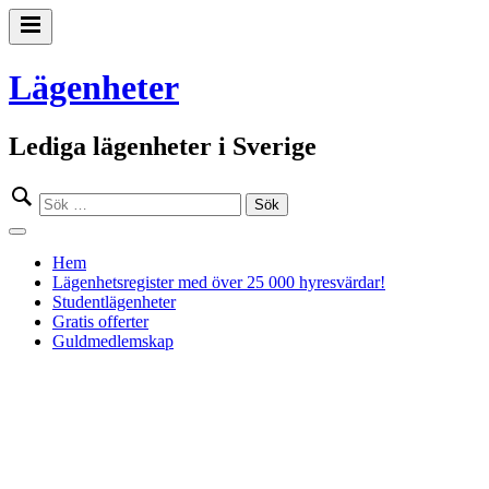
Gå
till
Primär
innehåll
meny
Lägenheter
Lediga lägenheter i Sverige
Sök
efter:
Stäng
meny
Hem
Lägenhetsregister med över 25 000 hyresvärdar!
Studentlägenheter
Gratis offerter
Guldmedlemskap