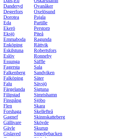
Dals-Ed
Oskarshamn
Danderyd
Ovanåker
Degerfors
Oxelösund
Dorotea
Pajala
Eda
Partille
Ekerö
Perstorp
Eksjö
Piteå
Emmaboda
Ragunda
Enköping
Rättvik
Eskilstuna
Robertsfors
Eslöv
Ronneby
Essunga
Säffle
Fagersta
Sala
Falkenberg
Sandviken
Falköping
Säter
Falu
Sävsjö
Färgelanda
Sigtuna
Filipstad
Simrishamn
Finspång
Sjöbo
Flen
Skara
Forshaga
Skellefteå
Gagnef
Skinnskatteberg
Gällivare
Skövde
Gävle
Skurup
Gislaved
Smedjebacken