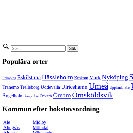
Sök
efter:
Populära orter
S
Hässleholm
Nyköping
Eskilstuna
Mark
Krokom
Enköping
Umeå
Ulricehamn
Tranemo
Trelleborg
Uddevalla
Upplands-Bro
Örnsköldsvik
Örebro
Ängelholm
Öckerö
Åre
Ånge
Kommun efter bokstavsordning
Ale
Mjölby
Alingsås
Mölndal
Alvesta
Mönsterås