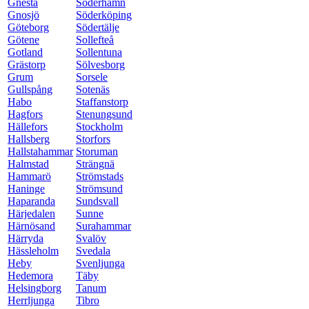
Gnesta
Söderhamn
Gnosjö
Söderköping
Göteborg
Södertälje
Götene
Sollefteå
Gotland
Sollentuna
Grästorp
Sölvesborg
Grum
Sorsele
Gullspång
Sotenäs
Habo
Staffanstorp
Hagfors
Stenungsund
Hällefors
Stockholm
Hallsberg
Storfors
Hallstahammar
Storuman
Halmstad
Strängnä
Hammarö
Strömstads
Haninge
Strömsund
Haparanda
Sundsvall
Härjedalen
Sunne
Härnösand
Surahammar
Härryda
Svalöv
Hässleholm
Svedala
Heby
Svenljunga
Hedemora
Täby
Helsingborg
Tanum
Herrljunga
Tibro