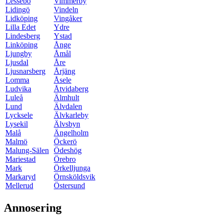
Lessebo
Vimmerby
Lidingö
Vindeln
Lidköping
Vingåker
Lilla Edet
Ydre
Lindesberg
Ystad
Linköping
Ånge
Ljungby
Åmål
Ljusdal
Åre
Ljusnarsberg
Årjäng
Lomma
Åsele
Ludvika
Åtvidaberg
Luleå
Älmhult
Lund
Älvdalen
Lycksele
Älvkarleby
Lysekil
Älvsbyn
Malå
Ängelholm
Malmö
Öckerö
Malung-Sälen
Ödeshög
Mariestad
Örebro
Mark
Örkelljunga
Markaryd
Örnsköldsvik
Mellerud
Östersund
Annosering