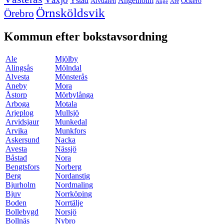
Ystad
Ängelholm
Älvdalen
Öckerö
Åre
Ånge
Örnsköldsvik
Örebro
Kommun efter bokstavsordning
Ale
Mjölby
Alingsås
Mölndal
Alvesta
Mönsterås
Aneby
Mora
Åstorp
Mörbylånga
Arboga
Motala
Arjeplog
Mullsjö
Arvidsjaur
Munkedal
Arvika
Munkfors
Askersund
Nacka
Avesta
Nässjö
Båstad
Nora
Bengtsfors
Norberg
Berg
Nordanstig
Bjurholm
Nordmaling
Bjuv
Norrköping
Boden
Norrtälje
Bollebygd
Norsjö
Bollnäs
Nybro