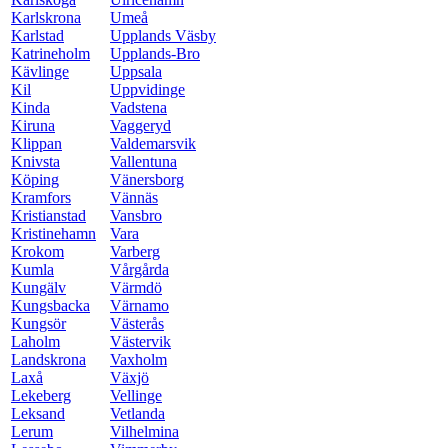
Karlskrona
Umeå
Karlstad
Upplands Väsby
Katrineholm
Upplands-Bro
Kävlinge
Uppsala
Kil
Uppvidinge
Kinda
Vadstena
Kiruna
Vaggeryd
Klippan
Valdemarsvik
Knivsta
Vallentuna
Köping
Vänersborg
Kramfors
Vännäs
Kristianstad
Vansbro
Kristinehamn
Vara
Krokom
Varberg
Kumla
Vårgårda
Kungälv
Värmdö
Kungsbacka
Värnamo
Kungsör
Västerås
Laholm
Västervik
Landskrona
Vaxholm
Laxå
Växjö
Lekeberg
Vellinge
Leksand
Vetlanda
Lerum
Vilhelmina