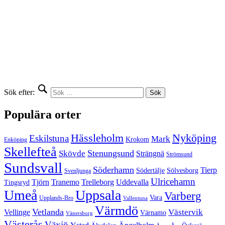
Sök efter:
Populära orter
Hässleholm
Nyköping
Eskilstuna
Mark
Krokom
Enköping
Skellefteå
Stenungsund
Skövde
Strängnä
Strömsund
Sundsvall
Söderhamn
Tierp
Södertälje
Sölvesborg
Svenljunga
Ulricehamn
Tjörn
Tranemo
Trelleborg
Uddevalla
Tingsryd
Umeå
Uppsala
Varberg
Vara
Upplands-Bro
Vallentuna
Värmdö
Vetlanda
Västervik
Vellinge
Värnamo
Vänersborg
Västerås
Växjö