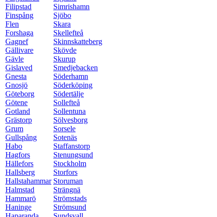
Filipstad
Simrishamn
Finspång
Sjöbo
Flen
Skara
Forshaga
Skellefteå
Gagnef
Skinnskatteberg
Gällivare
Skövde
Gävle
Skurup
Gislaved
Smedjebacken
Gnesta
Söderhamn
Gnosjö
Söderköping
Göteborg
Södertälje
Götene
Sollefteå
Gotland
Sollentuna
Grästorp
Sölvesborg
Grum
Sorsele
Gullspång
Sotenäs
Habo
Staffanstorp
Hagfors
Stenungsund
Hällefors
Stockholm
Hallsberg
Storfors
Hallstahammar
Storuman
Halmstad
Strängnä
Hammarö
Strömstads
Haninge
Strömsund
Haparanda
Sundsvall