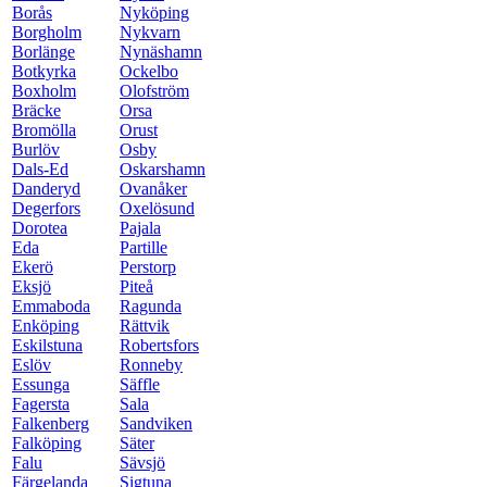
Borås
Nyköping
Borgholm
Nykvarn
Borlänge
Nynäshamn
Botkyrka
Ockelbo
Boxholm
Olofström
Bräcke
Orsa
Bromölla
Orust
Burlöv
Osby
Dals-Ed
Oskarshamn
Danderyd
Ovanåker
Degerfors
Oxelösund
Dorotea
Pajala
Eda
Partille
Ekerö
Perstorp
Eksjö
Piteå
Emmaboda
Ragunda
Enköping
Rättvik
Eskilstuna
Robertsfors
Eslöv
Ronneby
Essunga
Säffle
Fagersta
Sala
Falkenberg
Sandviken
Falköping
Säter
Falu
Sävsjö
Färgelanda
Sigtuna