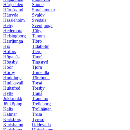
Härjedalen
Sunne
Härnösand
Surahammar
Härryda
Svalöv
Hässleholm
Svedala
Heby
Svenljunga
Hedemora
Täby
Helsingborg
Tanum
Herrljunga
Tibro
Hjo
Tidaholm
Hofors
Tierp
Höganäs
Timrå
Högsby
Tingsryd
Höör
Tjörn
Hörby
Tomelilla
Huddinge
Töreboda
Hudiksvall
Torså
Hultsfred
Torsby
Hylte
Tranå
Jokkmokk
Tranemo
Jönköping
Trelleborg
Kalix
Trollhättan
Kalmar
Trosa
Karlsborg
Tyresö
Karlshamn
Uddevalla
Karlskoga
Ulricehamn