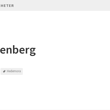
NHETER
enberg
Hedemora