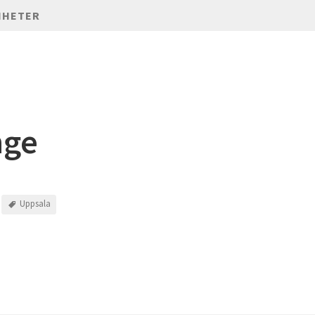
NHETER
nge
Uppsala