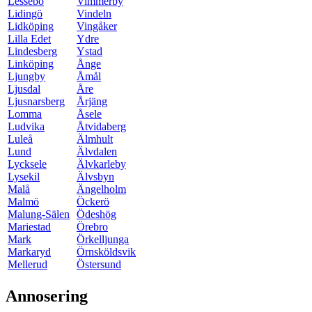
Lessebo
Vimmerby
Lidingö
Vindeln
Lidköping
Vingåker
Lilla Edet
Ydre
Lindesberg
Ystad
Linköping
Ånge
Ljungby
Åmål
Ljusdal
Åre
Ljusnarsberg
Årjäng
Lomma
Åsele
Ludvika
Åtvidaberg
Luleå
Älmhult
Lund
Älvdalen
Lycksele
Älvkarleby
Lysekil
Älvsbyn
Malå
Ängelholm
Malmö
Öckerö
Malung-Sälen
Ödeshög
Mariestad
Örebro
Mark
Örkelljunga
Markaryd
Örnsköldsvik
Mellerud
Östersund
Annosering