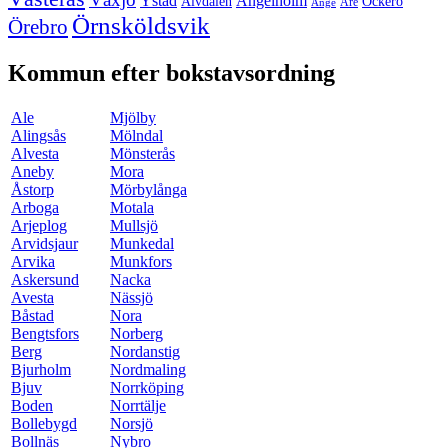
Ystad
Ängelholm
Älvdalen
Öckerö
Åre
Ånge
Örnsköldsvik
Örebro
Kommun efter bokstavsordning
Ale
Mjölby
Alingsås
Mölndal
Alvesta
Mönsterås
Aneby
Mora
Åstorp
Mörbylånga
Arboga
Motala
Arjeplog
Mullsjö
Arvidsjaur
Munkedal
Arvika
Munkfors
Askersund
Nacka
Avesta
Nässjö
Båstad
Nora
Bengtsfors
Norberg
Berg
Nordanstig
Bjurholm
Nordmaling
Bjuv
Norrköping
Boden
Norrtälje
Bollebygd
Norsjö
Bollnäs
Nybro