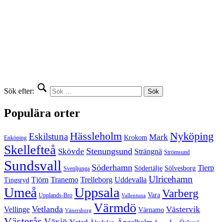
Sök efter:
Populära orter
Hässleholm
Nyköping
Eskilstuna
Mark
Krokom
Enköping
Skellefteå
Stenungsund
Skövde
Strängnä
Strömsund
Sundsvall
Söderhamn
Tierp
Södertälje
Sölvesborg
Svenljunga
Ulricehamn
Tjörn
Tranemo
Trelleborg
Uddevalla
Tingsryd
Umeå
Uppsala
Varberg
Vara
Upplands-Bro
Vallentuna
Värmdö
Vetlanda
Västervik
Vellinge
Värnamo
Vänersborg
Västerås
Växjö