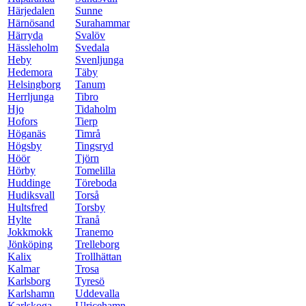
Härjedalen
Sunne
Härnösand
Surahammar
Härryda
Svalöv
Hässleholm
Svedala
Heby
Svenljunga
Hedemora
Täby
Helsingborg
Tanum
Herrljunga
Tibro
Hjo
Tidaholm
Hofors
Tierp
Höganäs
Timrå
Högsby
Tingsryd
Höör
Tjörn
Hörby
Tomelilla
Huddinge
Töreboda
Hudiksvall
Torså
Hultsfred
Torsby
Hylte
Tranå
Jokkmokk
Tranemo
Jönköping
Trelleborg
Kalix
Trollhättan
Kalmar
Trosa
Karlsborg
Tyresö
Karlshamn
Uddevalla
Karlskoga
Ulricehamn