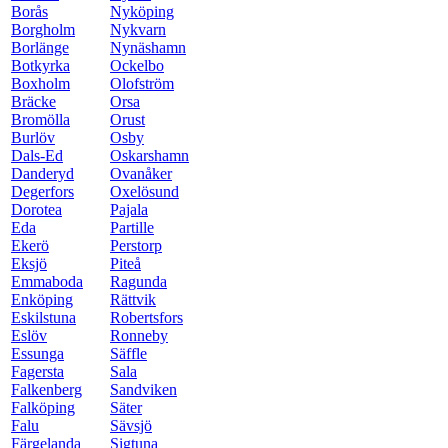
Borås
Nyköping
Borgholm
Nykvarn
Borlänge
Nynäshamn
Botkyrka
Ockelbo
Boxholm
Olofström
Bräcke
Orsa
Bromölla
Orust
Burlöv
Osby
Dals-Ed
Oskarshamn
Danderyd
Ovanåker
Degerfors
Oxelösund
Dorotea
Pajala
Eda
Partille
Ekerö
Perstorp
Eksjö
Piteå
Emmaboda
Ragunda
Enköping
Rättvik
Eskilstuna
Robertsfors
Eslöv
Ronneby
Essunga
Säffle
Fagersta
Sala
Falkenberg
Sandviken
Falköping
Säter
Falu
Sävsjö
Färgelanda
Sigtuna