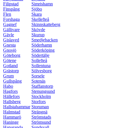
Filipstad
Simrishamn
Finspång
Sjöbo
Flen
Skara
Forshaga
Skellefteå
Gagnef
Skinnskatteberg
Gällivare
Skövde
Gävle
Skurup
Gislaved
Smedjebacken
Gnesta
Söderhamn
Gnosjö
Söderköping
Göteborg
Södertälje
Götene
Sollefteå
Gotland
Sollentuna
Grästorp
Sölvesborg
Grum
Sorsele
Gullspång
Sotenäs
Habo
Staffanstorp
Hagfors
Stenungsund
Hällefors
Stockholm
Hallsberg
Storfors
Hallstahammar
Storuman
Halmstad
Strängnä
Hammarö
Strömstads
Haninge
Strömsund
Haparanda
Sundsvall