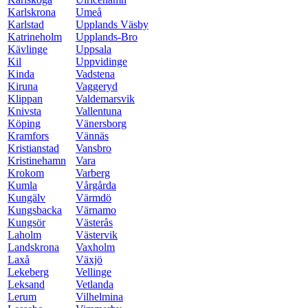
Karlskrona
Umeå
Karlstad
Upplands Väsby
Katrineholm
Upplands-Bro
Kävlinge
Uppsala
Kil
Uppvidinge
Kinda
Vadstena
Kiruna
Vaggeryd
Klippan
Valdemarsvik
Knivsta
Vallentuna
Köping
Vänersborg
Kramfors
Vännäs
Kristianstad
Vansbro
Kristinehamn
Vara
Krokom
Varberg
Kumla
Vårgårda
Kungälv
Värmdö
Kungsbacka
Värnamo
Kungsör
Västerås
Laholm
Västervik
Landskrona
Vaxholm
Laxå
Växjö
Lekeberg
Vellinge
Leksand
Vetlanda
Lerum
Vilhelmina