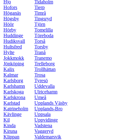
Hjo
Tidaholm
Hofors
Tierp
Höganäs
Timrå
Högsby
Tingsryd
Höör
Tjörn
Hörby
Tomelilla
Huddinge
Töreboda
Hudiksvall
Torså
Hultsfred
Torsby
Hylte
Tranå
Jokkmokk
Tranemo
Jönköping
Trelleborg
Kalix
Trollhättan
Kalmar
Trosa
Karlsborg
Tyresö
Karlshamn
Uddevalla
Karlskoga
Ulricehamn
Karlskrona
Umeå
Karlstad
Upplands Väsby
Katrineholm
Upplands-Bro
Kävlinge
Uppsala
Kil
Uppvidinge
Kinda
Vadstena
Kiruna
Vaggeryd
Klippan
Valdemarsvik