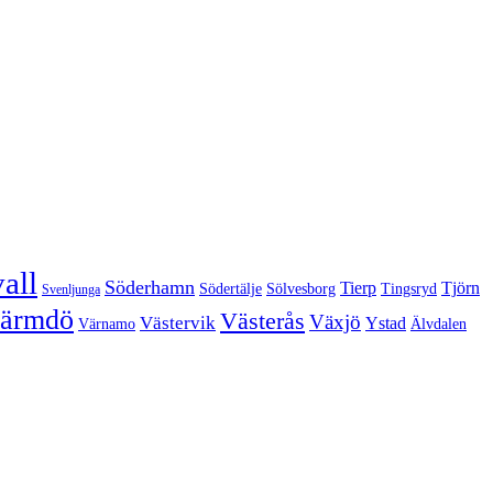
all
Söderhamn
Tierp
Tjörn
Södertälje
Sölvesborg
Tingsryd
Svenljunga
ärmdö
Västerås
Växjö
Västervik
Ystad
Värnamo
Älvdalen