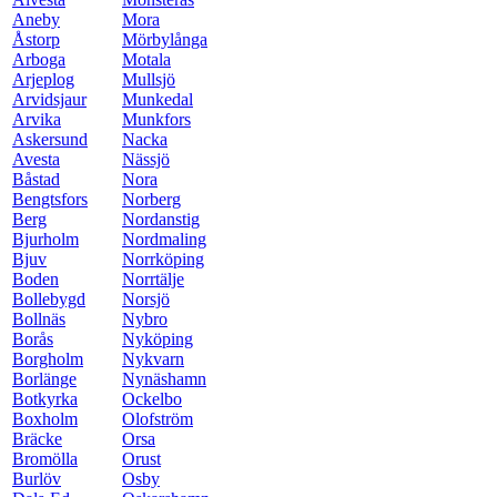
Aneby
Mora
Åstorp
Mörbylånga
Arboga
Motala
Arjeplog
Mullsjö
Arvidsjaur
Munkedal
Arvika
Munkfors
Askersund
Nacka
Avesta
Nässjö
Båstad
Nora
Bengtsfors
Norberg
Berg
Nordanstig
Bjurholm
Nordmaling
Bjuv
Norrköping
Boden
Norrtälje
Bollebygd
Norsjö
Bollnäs
Nybro
Borås
Nyköping
Borgholm
Nykvarn
Borlänge
Nynäshamn
Botkyrka
Ockelbo
Boxholm
Olofström
Bräcke
Orsa
Bromölla
Orust
Burlöv
Osby