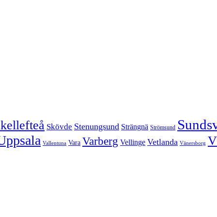
Sundsv
kellefteå
Stenungsund
Skövde
Strängnä
Strömsund
Uppsala
V
Varberg
Vetlanda
Vellinge
Vara
Vallentuna
Vänersborg