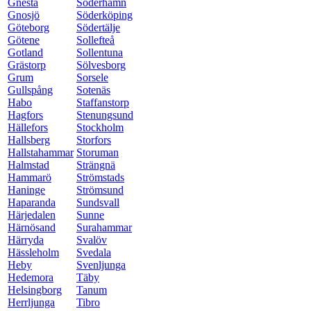
Gnesta
Söderhamn
Gnosjö
Söderköping
Göteborg
Södertälje
Götene
Sollefteå
Gotland
Sollentuna
Grästorp
Sölvesborg
Grum
Sorsele
Gullspång
Sotenäs
Habo
Staffanstorp
Hagfors
Stenungsund
Hällefors
Stockholm
Hallsberg
Storfors
Hallstahammar
Storuman
Halmstad
Strängnä
Hammarö
Strömstads
Haninge
Strömsund
Haparanda
Sundsvall
Härjedalen
Sunne
Härnösand
Surahammar
Härryda
Svalöv
Hässleholm
Svedala
Heby
Svenljunga
Hedemora
Täby
Helsingborg
Tanum
Herrljunga
Tibro