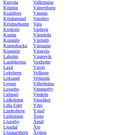
Knivsta
Vallentuna
Köping
Vänersborg
Kramfors
Vännäs
Kristianstad
Vansbro
Kristinehamn
Vara
Krokom
Varberg
Kumla
Vårgårda
Kungälv
Värmdö
Kungsbacka
Värnamo
Kungsör
Västerås
Laholm
Västervik
Landskrona
Vaxholm
Laxå
Växjö
Lekeberg
Vellinge
Leksand
Vetlanda
Lerum
Vilhelmina
Lessebo
Vimmerby
Lidingö
Vindeln
Lidköping
Vingåker
Lilla Edet
Ydre
Lindesberg
Ystad
Linköping
Ånge
Ljungby
Åmål
Ljusdal
Åre
Ljusnarsberg
Årjäng