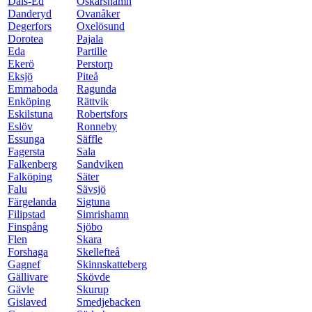
Dals-Ed
Oskarshamn
Danderyd
Ovanåker
Degerfors
Oxelösund
Dorotea
Pajala
Eda
Partille
Ekerö
Perstorp
Eksjö
Piteå
Emmaboda
Ragunda
Enköping
Rättvik
Eskilstuna
Robertsfors
Eslöv
Ronneby
Essunga
Säffle
Fagersta
Sala
Falkenberg
Sandviken
Falköping
Säter
Falu
Sävsjö
Färgelanda
Sigtuna
Filipstad
Simrishamn
Finspång
Sjöbo
Flen
Skara
Forshaga
Skellefteå
Gagnef
Skinnskatteberg
Gällivare
Skövde
Gävle
Skurup
Gislaved
Smedjebacken