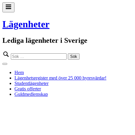
Gå
till
Primär
innehåll
meny
Lägenheter
Lediga lägenheter i Sverige
Sök
efter:
Stäng
meny
Hem
Lägenhetsregister med över 25 000 hyresvärdar!
Studentlägenheter
Gratis offerter
Guldmedlemskap