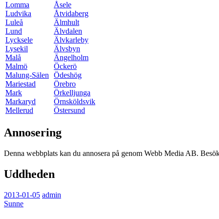
Lomma
Åsele
Ludvika
Åtvidaberg
Luleå
Älmhult
Lund
Älvdalen
Lycksele
Älvkarleby
Lysekil
Älvsbyn
Malå
Ängelholm
Malmö
Öckerö
Malung-Sälen
Ödeshög
Mariestad
Örebro
Mark
Örkelljunga
Markaryd
Örnsköldsvik
Mellerud
Östersund
Annosering
Denna webbplats kan du annosera på genom Webb Media AB. Besök o
Uddheden
2013-01-05
admin
Sunne