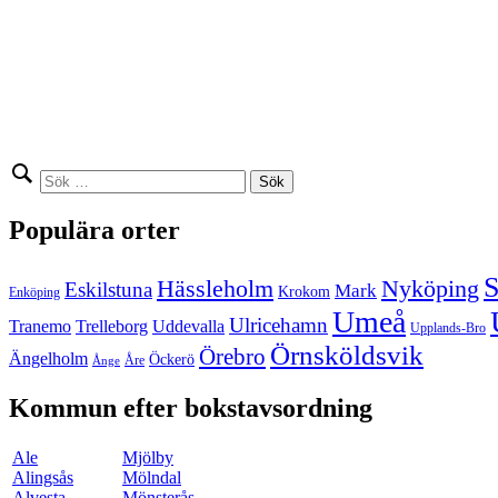
Sök
efter:
Populära orter
S
Hässleholm
Nyköping
Eskilstuna
Mark
Krokom
Enköping
Umeå
Ulricehamn
Tranemo
Trelleborg
Uddevalla
Upplands-Bro
Örnsköldsvik
Örebro
Ängelholm
Öckerö
Åre
Ånge
Kommun efter bokstavsordning
Ale
Mjölby
Alingsås
Mölndal
Alvesta
Mönsterås